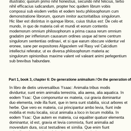
illustratio; quorum primo nihil honestius, secundo nihil felicius, tertio
nihil efficacius iudicandum, propter hoc quidem librum vobis
composui sub eisdem verbis et eodem textu philosophorum cum
demonstratione librorum, quorum innitor auctoritatibus singulorum.
Hic liber est distintus in quinque libros, cuius titulus est: De celo et
mundo, in quo de materia celi et mundi et eorum contentis
modernorum omnium philosophorum a prima causa rerum omnium
gradatim per infferiorum causarum ordines usque ad terre centrum
singulorum sententias ordinavi, et si que earum obscure videntur vel
eronee, sane per expositores Algazelem vel Rasy vel Calcidium
intellectui referatur, ut ex diversa philosophorum materia ac
singulorum opinionibus maxime valent vel valeant animi perlegentium
sub brevibus habundare.
Part 1, book 3, chapter 6: De generatione animalium / On the generation o
In libro de dietis universalibus Ysaac: Animalia tribus modis
dividuntur, sunt enim animalia terrestria, alia aerea, alia aquatica. In
eodem Ysac: Que componuntur ex materia, cui gravia dominantur
duo elementa, inde illa fiunt, que in terra sunt stabilia, sicut arbores et
herbe. Que vero ex materia, cui principantur ambo levia, fiunt inde
mobilia et motu localia, sicut animalia a loco in locum mobilia. In
eodem Ysac: Que autem ex materia, cui equaliter quatuor elementa
dominantur, id est, gravia et levia commixta, fiunt animalia ad
movendum dura, sicut testudines et similia. Que enim fiunt