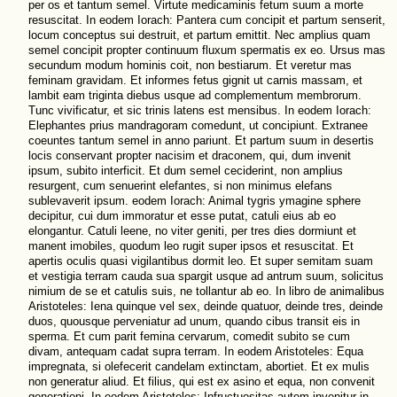
per os et tantum semel. Virtute medicaminis fetum suum a morte
resuscitat. In eodem Iorach: Pantera cum concipit et partum senserit,
locum conceptus sui destruit, et partum emittit. Nec amplius quam
semel concipit propter continuum fluxum spermatis ex eo. Ursus mas
secundum modum hominis coit, non bestiarum. Et veretur mas
feminam gravidam. Et informes fetus gignit ut carnis massam, et
lambit eam triginta diebus usque ad complementum membrorum.
Tunc vivificatur, et sic trinis latens est mensibus. In eodem Iorach:
Elephantes prius mandragoram comedunt, ut concipiunt. Extranee
coeuntes tantum semel in anno pariunt. Et partum suum in desertis
locis conservant propter nacisim et draconem, qui, dum invenit
ipsum, subito interficit. Et dum semel ceciderint, non amplius
resurgent, cum senuerint elefantes, si non minimus elefans
sublevaverit ipsum. eodem Iorach: Animal tygris ymagine sphere
decipitur, cui dum immoratur et esse putat, catuli eius ab eo
elongantur. Catuli leene, no viter geniti, per tres dies dormiunt et
manent imobiles, quodum leo rugit super ipsos et resuscitat. Et
apertis oculis quasi vigilantibus dormit leo. Et super semitam suam
et vestigia terram cauda sua spargit usque ad antrum suum, solicitus
nimium de se et catulis suis, ne tollantur ab eo. In libro de animalibus
Aristoteles: Iena quinque vel sex, deinde quatuor, deinde tres, deinde
duos, quousque perveniatur ad unum, quando cibus transit eis in
sperma. Et cum parit femina cervarum, comedit subito se cum
divam, antequam cadat supra terram. In eodem Aristoteles: Equa
impregnata, si olefecerit candelam extinctam, abortiet. Et ex mulis
non generatur aliud. Et filius, qui est ex asino et equa, non convenit
generationi. In eodem Aristoteles: Infructuositas autem invenitur in