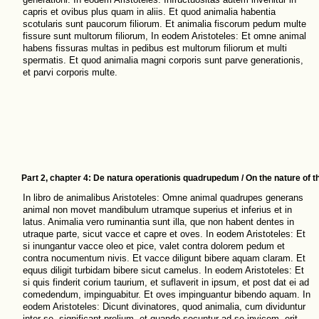
capris et ovibus plus quam in aliis. Et quod animalia habentia
scotularis sunt paucorum filiorum. Et animalia fiscorum pedum multe
fissure sunt multorum filiorum, In eodem Aristoteles: Et omne animal
habens fissuras multas in pedibus est multorum filiorum et multi
spermatis. Et quod animalia magni corporis sunt parve generationis,
et parvi corporis multe.
Part 2, chapter 4: De natura operationis quadrupedum / On the nature of t
In libro de animalibus Aristoteles: Omne animal quadrupes generans
animal non movet mandibulum utramque superius et inferius et in
latus. Animalia vero ruminantia sunt illa, que non habent dentes in
utraque parte, sicut vacce et capre et oves. In eodem Aristoteles: Et
si inungantur vacce oleo et pice, valet contra dolorem pedum et
contra nocumentum nivis. Et vacce diligunt bibere aquam claram. Et
equus diligit turbidam bibere sicut camelus. In eodem Aristoteles: Et
si quis finderit corium taurium, et suflaverit in ipsum, et post dat ei ad
comedendum, impinguabitur. Et oves impinguantur bibendo aquam. In
eodem Aristoteles: Dicunt divinatores, quod animalia, cum dividuntur
inter se, significant prelium, et quando secuntur ad se invicem, erit