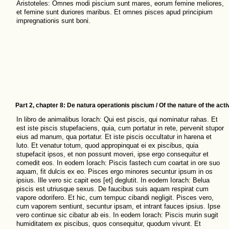
Aristoteles: Omnes modi piscium sunt mares, eorum femine meliores,
et femine sunt duriores maribus. Et omnes pisces apud principium
impregnationis sunt boni.
Part 2, chapter 8: De natura operationis piscium / Of the nature of the activ
In libro de animalibus Iorach: Qui est piscis, qui nominatur rahas. Et
est iste piscis stupefaciens, quia, cum portatur in rete, pervenit stupor
eius ad manum, qua portatur. Et iste piscis occultatur in harena et
luto. Et venatur totum, quod appropinquat ei ex piscibus, quia
stupefacit ipsos, et non possunt moveri, ipse ergo consequitur et
comedit eos. In eodem Iorach: Piscis fastech cum coartat in ore suo
aquam, fit dulcis ex eo. Pisces ergo minores secuntur ipsum in os
ipsius. Ille vero sic capit eos [et] deglutit. In eodem Iorach: Belua
piscis est utriusque sexus. De faucibus suis aquam respirat cum
vapore odorifero. Et hic, cum tempuc cibandi negligit. Pisces vero,
cum vaporem sentiunt, secuntur ipsam, et intrant fauces ipsius. Ipse
vero continue sic cibatur ab eis. In eodem Iorach: Piscis murin sugit
humiditatem ex piscibus, quos consequitur, quodum vivunt. Et