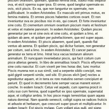
piscium ovantium, quoniam, quando femina ovat, subito mas sequitur
ova, et eicit sperma super ipsa. Et omne, quod tangitur spermate ex
ovis, eicit piscis. Ex ea, que non tanguntur ex spermate, non
pullificabunt. In eodem Aristoteles: Ex masculo erit primus motus, ex
femina materia. Et omnes pisces habentes cortices ovant. Et non
inveniuntur ova ex piscibus nisi in eis, qui coeunt. Et forte inveniuntur
sine coitu. Et crementum omnium ovantium piscium maris et festinum
et velox et materie parvorum. In eodem Aristoteles: Quidam pisces
generantur per se et sine ovis et sine coitu, et quidam a limo, et
quidam ab aere, et quidam per putrefactionem, que est super aquas.
In eodem Aristoteles: Et piscis abaerem, quod parit, quando flat
ventus ab aerena. Et quidam piscis, qui dicitur fustare, non generatur
per coitum, sed a limo. In eodem Aristoteles: Et cancer parvus
generatur ex terra et limo. Intrat loca vacua testarum aliorum
animalium. Et nuncquam inveniebatur piscis, qui facit coitum cum
pisce alterius generis. In libro de animalibus Iorach: Piscis effymeron
sine coitu nascitur. Et cum vixerit per tres horas diei, tunc moritur.
Piscis murena non a suo simili, sed a serpente sibilo concipit, nec
quid gignit serpenti simile, sed sibi. Et pisces elich [per] noctes a
egrediuntur aquam, et in terra ex rore matutino semen concipiunt et
pariunt. Et quod in decremento lune semper vacue manent eorum
conche. In eodem Iorach: Cetus vel aspedo, cum sperma proicit in
coitu suo cum femina, quod superfluit ex ipso spermate, supernatat
aque, et colligitur ambra. In hoc pisce magis terrestritas quam aquea
natura dominat. Nam quando senescit, colligit supra se radices fruticis
et arbuste et herbarum, que crescunt super ipsum et multiplicantur. In
eodem Iorach: Est piscis mylago. Cum vollant eius pulli, est signo