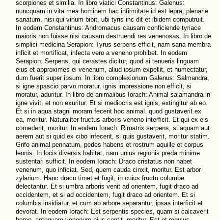
scorpiones et similia. In libro viatici Constantinus: Galenus:
nuncquam in vita mea hominem hac infirmitate id est lepra, plenarie
sanatum, nisi qui vinum bibit, ubi tyris inc dit et ibidem computruit.
In eodem Constantinus: Andromacus causam conficiende tyriace
maioris non fuisse nisi causam destruendi res venenosas. In libro de
simplici medicina Serapion: Tyrus serpens efficit, nam sana membra
inficit et mortificat, infecta vero a veneno prohibet. In eodem
Serapion: Serpens, qui cerastes dicitur, quod si tenueris linguam
eius et approximes ei venenum, aliud ipsum expellit, et humectatur,
dum fuerit super ipsum. In libro complexionum Galenus: Salmandra,
si igne spascio parvo moratur, ignis impressione non efficit, si
moratur, aduritur. In libro de animalibus Iorach: Animal salamandra in
igne vivit, et non exuritur. Et si mediocris est ignis, extingitur ab eo.
Et si in aqua stagni moram fecerit hoc animal. quod gustaverit ex
ea, moritur. Naturaliter fructus arboris veneno interficit. Et qui ex eis
comederit, moritur. In eodem Iorach: Rimatrix serpens, si aquam aut
aerem aut si quid ex cibo infecerit, si quis gustaverit, moritur statim.
Grifo animal pennatum, pedes habens et rostrum aquille et corpus
leonis. In locis diversis habitat, nam unius regionis preda minime
sustentari sufficit. In eodem Iorach: Draco cristatus non habet
venenum, quo inficiat. Sed, quem cauda cinxit, moritur. Est arbor
zylarium. Hanc draco timet et fugit, in cuius fructu columbe
delectantur. Et si umbra arboris venit ad orientem, fugit draco ad
occidentem, et si ad occidentem, fugit draco ad orientem. Et si
columbis insidiatur, et cum ab arbore separantur, ipsas interficit et
devorat. In eodem Iorach: Est serpentis species, quam si calcaverit
homo, antequam venenum eius sentit, moritur. Est et regulus