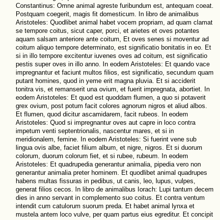
Constantinus: Omne animal agreste furibundum est, antequam coeat.
Postquam coegerit, magis fit domesticum. In libro de animalibus
Aristoteles: Quodlibet animal habet vocem propriam, ad quam clamat
se tempore coitus, sicut caper, porci, et arietes et oves potantes
aquam salsam anteriore ante coitum, Et oves senes si moventur ad
coitum aliquo tempore determinato, est significatio bonitatis in eo. Et
si in illo tempore excitentur iuvenes oves ad coitum, est significatio
pestis super oves in illo anno. In eodem Aristoteles: Et quando vace
impregnantur et faciunt multos filios, est significatio, secundum quam
putant homines, quod in yeme erit magna pluvia. Et si acciderit
tonitra vis, et remanserit una ovium, et fuerit impregnata, abortiet. In
eodem Aristoteles: Et quod est quoddam flumen, a quo si potaverit
grex ovium, post potum facit colores agnorum nigros et aliud albos.
Et flumen, quod dicitur ascamidarem, facit rubeos. In eodem
Aristoteles: Quod si impregnantur oves aut capre in loco contra
impetum venti septentrionalis, nascentur mares, et si in
meridionalem, femine. In eodem Aristoteles: Si fuerint vene sub
lingua ovis albe, faciet filium album, et nigre, nigros. Et si duorum
colorum, duorum colorum fiet, et si rubee, rubeum. In eodem
Aristoteles: Et quadrupedia generantur animalia, pipedia vero non
generantur animalia preter hominem. Et quodlibet animal quadrupes
habens multas fissuras in pedibus, ut canis, leo, lupus, vulpes,
generat filios cecos. In libro de animalibus Iorach: Lupi tantum decem
dies in anno servant in complemento suo coitus. Et contra ventum
intendit cum catulorum suorum preda. Et habet animal lynxa et
mustela antem loco vulve, per quam partus eius egreditur. Et concipit