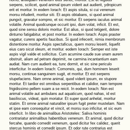
serpens, scilicet, quod animal ipsum viderit aut audierit, ydropicum
erit et moritur. In eodem Iorach: Et aspis situla, si cui venenum
morsu infuderit, moritur siti. Et aspis obtabans, si quod animal
pungxit, gravatur sompno, et sic moritur. Et serpens iaculus animal
volatile. Animal quodcunque occurit ipsi, dum volat, inficit. Et est,
quod sine sensu doloris moritur. Est alius, si quod tetigerit, dolore
dinturno fatigabitur, et post moritur. In eodem Iorach: Aspis praster
vagatur, curens apertis faucibus. Si quod infecerit, nimia membrorum
distentione moritur. Aspis spectaficus, quem morsu leserit, liquefit
eius caro sicut oleum, et moritur. eodem Iorach: Semper est iste
aspis vigil valde et sollicitus. Cum acumine caude sue unam aurem
obstruit, aliam ad petram deprimit, ne carmina incantantium eam
audiat. Nam cum audierit ea, tunc dormit, et sic sine periculo
interficitur. In eodem Iorach: Comorreis, qui, dum hominem leserit
morsu, continue sanguinem sugit, et moritur. Et est serpens
stupefaciens. Nam omne animal, quod viderit ipsum, ex stupore
moritur. Et tardior est omnibus serpentibus et calidior, nam tempore
frigidissimo pellem suam a se reicit. In eodem Iorach: Non est
animal volatile aut ambulans aut aquaticum, quod nahas, id est
basiliscus, videat, quin moriatur. Et super quod anhelat, moritur
statim. Et omne animal naturaliter ipsum fugit preter mustelam. Nam
et ipse eam consequitur et vincit, et morsu suo inficitur, et sic eum
interficit. In libro de animalibus Aristoteles: Saliva hominis
contrariatur animalibus habentibus venenum. Et animal, quod dicitur
fercahe, quando comedit venenum, quod dicitur fex calidez, querit
stercus hominis et comedit ipsum. Et odor rute contrarius est