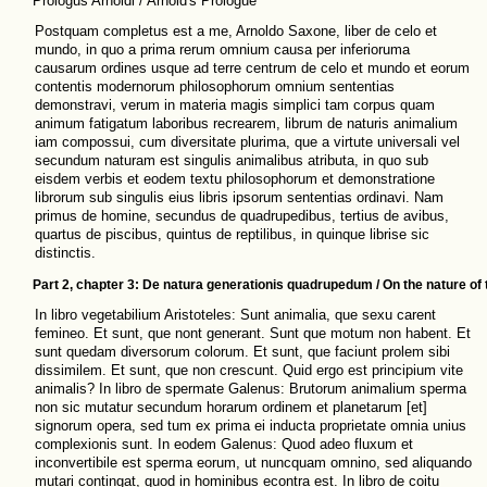
Prologus Arnoldi / Arnold's Prologue
Postquam completus est a me, Arnoldo Saxone, liber de celo et
mundo, in quo a prima rerum omnium causa per inferioruma
causarum ordines usque ad terre centrum de celo et mundo et eorum
contentis modernorum philosophorum omnium sententias
demonstravi, verum in materia magis simplici tam corpus quam
animum fatigatum laboribus recrearem, librum de naturis animalium
iam compossui, cum diversitate plurima, que a virtute universali vel
secundum naturam est singulis animalibus atributa, in quo sub
eisdem verbis et eodem textu philosophorum et demonstratione
librorum sub singulis eius libris ipsorum sententias ordinavi. Nam
primus de homine, secundus de quadrupedibus, tertius de avibus,
quartus de piscibus, quintus de reptilibus, in quinque librise sic
distinctis.
Part 2, chapter 3: De natura generationis quadrupedum / On the nature of
In libro vegetabilium Aristoteles: Sunt animalia, que sexu carent
femineo. Et sunt, que nont generant. Sunt que motum non habent. Et
sunt quedam diversorum colorum. Et sunt, que faciunt prolem sibi
dissimilem. Et sunt, que non crescunt. Quid ergo est principium vite
animalis? In libro de spermate Galenus: Brutorum animalium sperma
non sic mutatur secundum horarum ordinem et planetarum [et]
signorum opera, sed tum ex prima ei inducta proprietate omnia unius
complexionis sunt. In eodem Galenus: Quod adeo fluxum et
inconvertibile est sperma eorum, ut nuncquam omnino, sed aliquando
mutari contingat, quod in hominibus econtra est. In libro de coitu