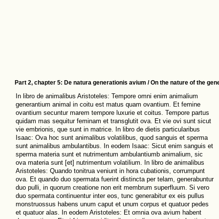
Part 2, chapter 5: De natura generationis avium / On the nature of the gene
In libro de animalibus Aristoteles: Tempore omni enim animalium
generantium animal in coitu est matus quam ovantium. Et femine
ovantium secuntur marem tempore luxurie et coitus. Tempore partus
quidam mas sequitur feminam et transglutit ova. Et vie ovi sunt sicut
vie embrionis, que sunt in matrice. In libro de dietis particularibus
Isaac: Ova hoc sunt animalibus volatilibus, quod sanguis et sperma
sunt animalibus ambulantibus. In eodem Isaac: Sicut enim sanguis et
sperma materia sunt et nutrimentum ambulantiumb animalium, sic
ova materia sunt [et] nutrimentum volatilium. In libro de animalibus
Aristoteles: Quando tonitrua veniunt in hora cubationis, corrumpunt
ova. Et quando duo spermata fuerint distincta per telam, generabuntur
duo pulli, in quorum creatione non erit membrum superfluum. Si vero
duo spermata continuentur inter eos, tunc generabitur ex eis pullus
monstruossus habens unum caput et unum corpus et quatuor pedes
et quatuor alas. In eodem Aristoteles: Et omnia ova avium habent