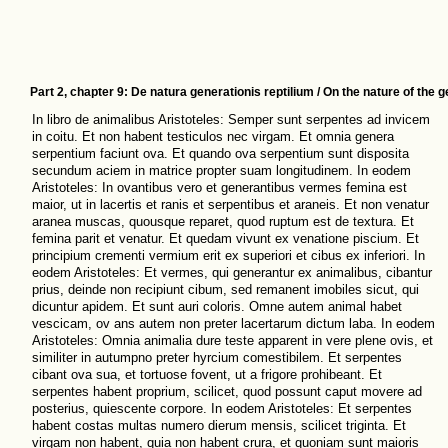
Part 2, chapter 9: De natura generationis reptilium / On the nature of the g
In libro de animalibus Aristoteles: Semper sunt serpentes ad invicem
in coitu. Et non habent testiculos nec virgam. Et omnia genera
serpentium faciunt ova. Et quando ova serpentium sunt disposita
secundum aciem in matrice propter suam longitudinem. In eodem
Aristoteles: In ovantibus vero et generantibus vermes femina est
maior, ut in lacertis et ranis et serpentibus et araneis. Et non venatur
aranea muscas, quousque reparet, quod ruptum est de textura. Et
femina parit et venatur. Et quedam vivunt ex venatione piscium. Et
principium crementi vermium erit ex superiori et cibus ex inferiori. In
eodem Aristoteles: Et vermes, qui generantur ex animalibus, cibantur
prius, deinde non recipiunt cibum, sed remanent imobiles sicut, qui
dicuntur apidem. Et sunt auri coloris. Omne autem animal habet
vescicam, ov ans autem non preter lacertarum dictum laba. In eodem
Aristoteles: Omnia animalia dure teste apparent in vere plene ovis, et
similiter in autumpno preter hyrcium comestibilem. Et serpentes
cibant ova sua, et tortuose fovent, ut a frigore prohibeant. Et
serpentes habent proprium, scilicet, quod possunt caput movere ad
posterius, quiescente corpore. In eodem Aristoteles: Et serpentes
habent costas multas numero dierum mensis, scilicet triginta. Et
virgam non habent, quia non habent crura, et quoniam sunt maioris