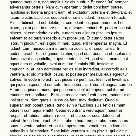
quando moriuntur, non amplius ex eis nutritur. Et cancri [ut] semper
adversantur ostreis. Nam cum apertam viderint concham ostree,
lapidibus et harena implent eam, et excludunt osteram et devorant, et
locum eiectis lapidibus occupant et se includunt. In eodem Iorach:
Piscis fidinich, id est delefin, si comederit uncquam homo ex hoc
pisce, qui si post in mare reicitur, morsus sentiunt. Et propter hoc isti
pisces, si comederita ex eis, a morsibus aliorum piscium ipsum
salvant et ad terram rostris eum propellunt. Et cum videtur saltus
istorum piscium, est signo in mari, quod, erit tempestas magna. Et
ludunt, cum musicorum instrumenta audiunt, et secuntur ea. In
eodem lorach: Est et genus delefini, quod cum acumine et aculeo sui
dorsi obviat coquodrillo, et ipsum interficit. Et quod ydris animal est
aquaticum et volatile, involutum luto fluminis Nili, insidiatur
coquodrillo, et ipso dormiente per os eius ingreditur, et corrodit eius
ventrem, et sic interficit ipsum, et postea per meatus eius egreditur
salvus. In eodem Iorach: Est piscis serpentinus, levin vel leviathan,
qui piscis aspedo, id est ceto, frequenter insidiatur. Et pugnat cum eo.
Et omnes pisces maris, qui pugnam vident inter ipsos, subito. ad
caudam ceti confluunt. Et si cetus devictus fuerit ab eo, morientur et
ipsi statim. Nam quos eius cauda ferit, mox deglutiet. Quod si
superari non poterit cetus, tunc levin a faucibus suis fetidissimum
odorem cum aqua emittit. Cetus econtraria vero aquam haurit et
respuit, et fetidum odorem repellit, et sic se et suos defendit et
salvat. In eodem Iorach: Piscis abren hora tempestatis maris natos
suos in ventre salvat, et post tempestatem evomit eos. In libro de
animalibus Aristoteles: Sepe inflat ventrem suum piscis, qui dicitur