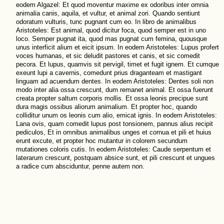
eodem Algazel: Et quod moventur maxime ex odoribus inter omnia
animalia canis, aquila, et vultur, et animal zori. Quando sentiunt
odoratum vulturis, tunc pugnant cum eo. In libro de animalibus
Aristoteles: Est animal, quod dicitur foca, quod semper est in uno
loco. Semper pugnat ita, quod mas pugnat cum femina, quousque
unus interficit alium et eicit ipsum. In eodem Aristoteles: Lupus profert
voces humanas, et sic deludit pastores et canis, et sic comedit
pecora. Et lupus, quamvis sit pervigil, timet et fugit ignem. Et cumque
exeunt lupi a cavernis, comedunt prius draganteam et mastigant
linguam ad acuendum dentes. In eodem Aristoteles: Dentes soli non
modo inter alia ossa crescunt, dum remanet animal. Et ossa fuerunt
creata propter saltum corporis mollis. Et ossa leonis precipue sunt
dura magis ossibus aliorum animalium. Et propter hoc, quando
colliditur unum os leonis cum alio, emicat ignis. In eodem Aristoteles:
Lana ovis, quam comedit lupus post tonsionem, pannus alius recipit
pediculos, Et in omnibus animalibus unges et cornua et pili et huius
erunt excute, et propter hoc mutantur in colorem secundum
mutationes coloris cutis. In eodem Aristoteles: Caude serpentum et
laterarum crescunt, postquam absice sunt, et pili crescunt et ungues
a radice cum absciduntur, penne autem non.