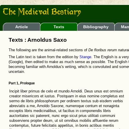
Article
Texts
Bibliography
Man
Texts : Arnoldus Saxo
The following are the animal-related sections of
De floribus rerum natura
The Latin text is taken from the edition by
Stange
. The English is a ver
(Google), then edited to make as much sense as possible. The English t
becoming familiar with Arnoldus's writing, which is convoluted and somew
uncertain.
Part 1, Prologue
Incipit liber primus de celo et mundo Arnoldi. Deus unus est omnium
creator misericors et iustus. Postquam in eius nomine completus est
sermo de libris philosophorum per ordinem textus sub eisdem verbis
abreviatis a me, Arnoldo Saxone, numeroque centum et nonaginta
exceptis libris medicinalibus, ut facilius in componendis libris
auctoritates sic paterent, nunc ergo sicut prius utilitati communi
subserviens propter deum, ut sit omnibus mobilis affluentie rerum
contemptus, future felicitatis appetitus, in bonis actibus mentis