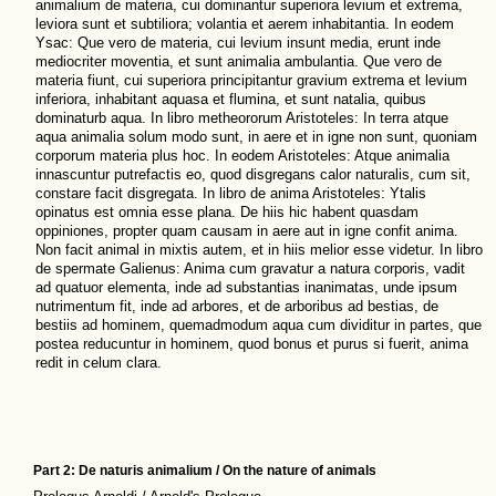
animalium de materia, cui dominantur superiora levium et extrema,
leviora sunt et subtiliora; volantia et aerem inhabitantia. In eodem
Ysac: Que vero de materia, cui levium insunt media, erunt inde
mediocriter moventia, et sunt animalia ambulantia. Que vero de
materia fiunt, cui superiora principitantur gravium extrema et levium
inferiora, inhabitant aquasa et flumina, et sunt natalia, quibus
dominaturb aqua. In libro metheororum Aristoteles: In terra atque
aqua animalia solum modo sunt, in aere et in igne non sunt, quoniam
corporum materia plus hoc. In eodem Aristoteles: Atque animalia
innascuntur putrefactis eo, quod disgregans calor naturalis, cum sit,
constare facit disgregata. In libro de anima Aristoteles: Ytalis
opinatus est omnia esse plana. De hiis hic habent quasdam
oppiniones, propter quam causam in aere aut in igne confit anima.
Non facit animal in mixtis autem, et in hiis melior esse videtur. In libro
de spermate Galienus: Anima cum gravatur a natura corporis, vadit
ad quatuor elementa, inde ad substantias inanimatas, unde ipsum
nutrimentum fit, inde ad arbores, et de arboribus ad bestias, de
bestiis ad hominem, quemadmodum aqua cum dividitur in partes, que
postea reducuntur in hominem, quod bonus et purus si fuerit, anima
redit in celum clara.
Part 2: De naturis animalium / On the nature of animals