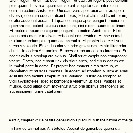
alium regem, et dimittit suum regem, et vadit ad regem, possidentem
plus quam. Et si rex, quem dimiserunt, sequitur eas, interficiunt
eum. In eodem Aristoteles: Quedam vero apes ordinantur ad opera
diversa, quoniam quedam dicunt flores, 26b et alie modificant teram,
et alie adducunt aquam. Et quandocunque apes pungunt, moriuntur,
quoniam non potest aculeus eius exire, nisi exierit suum intestinum.
Et rectores apum nuncquam pungunt. In eodem Aristoteles: Et si
aliqua apis moritur in alvari, extrahunt eam residue. Et hoc animal
multum mundum plus quam alia animalia. Et propter hoc eicit suum
stercus volando. Et fetidus olor vel odor gravat eas, et similiter odor
dulcis. In eodem Aristoteles: Et apes extrahunt otiosas inter eas. Et
noccit avibus propinquare avibus. Similiter et vaspis non congregant
vaspe. Flores, nec cibantur ex eis sicut apes, sed cibus eorum est
in maiori parte in carne. Et propter hoc manent circa stercus, et
deprehendunt muscas magnas. In eodem Aristoteles: Musce et apes
et huius non faciunt strepitum nisi volando. In libro de sompno et
vigilia Aristoteles: Ideo et bombentia videntur, ut apes, vaspes et
musce, quod allata cum moventur a tucione spiritus offendentis ad
sucessionem forme catallorum.
Part 2, chapter 7: De natura generationis piscium / On the nature of the ge
In libro de animalibus Aristoteles: Accidit de generibus quorundam