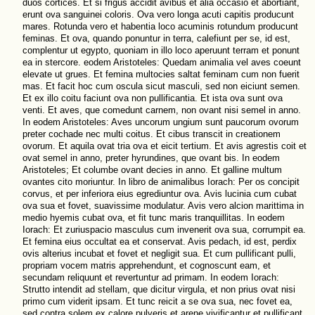
duos cortices. Et si frigus accidit avibus et alia occasio et abortiant,
erunt ova sanguinei coloris. Ova vero longa acuti capitis producunt
mares. Rotunda vero et habentia loco acuminis rotundum producunt
feminas. Et ova, quando ponuntur in terra, calefiunt per se, id est,
complentur ut egypto, quoniam in illo loco aperuunt terram et ponunt
ea in stercore. eodem Aristoteles: Quedam animalia vel aves coeunt
elevate ut grues. Et femina multocies saltat feminam cum non fuerit
mas. Et facit hoc cum oscula sicut masculi, sed non eiciunt semen.
Et ex illo coitu faciunt ova non pullificantia. Et ista ova sunt ova
venti. Et aves, que comedunt carnem, non ovant nisi semel in anno.
In eodem Aristoteles: Aves uncorum ungium sunt paucorum ovorum
preter cochade nec multi coitus. Et cibus transcit in creationem
ovorum. Et aquila ovat tria ova et eicit tertium. Et avis agrestis coit et
ovat semel in anno, preter hyrundines, que ovant bis. In eodem
Aristoteles; Et columbe ovant decies in anno. Et galline multum
ovantes cito moriuntur. In libro de animalibus Iorach: Per os concipit
corvus, et per inferiora eius egrediuntur ova. Avis lucinia cum cubat
ova sua et fovet, suavissime modulatur. Avis vero alcion marittima in
medio hyemis cubat ova, et fit tunc maris tranquillitas. In eodem
Iorach: Et zuriuspacio masculus cum invenerit ova sua, corrumpit ea.
Et femina eius occultat ea et conservat. Avis pedach, id est, perdix
ovis alterius incubat et fovet et negligit sua. Et cum pullificant pulli,
propriam vocem matris apprehendunt, et cognoscunt eam, et
secundam reliquunt et revertuntur ad primam. In eodem Iorach:
Strutto intendit ad stellam, que dicitur virgula, et non prius ovat nisi
primo cum viderit ipsam. Et tunc reicit a se ova sua, nec fovet ea,
sed contra solem ex calore pulveris et arene vivificantur et pullificant.