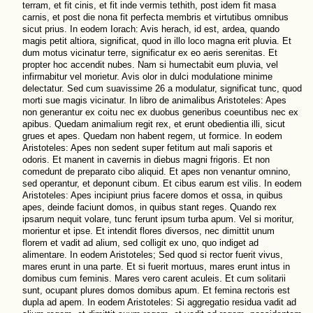
terram, et fit cinis, et fit inde vermis tethith, post idem fit masa
carnis, et post die nona fit perfecta membris et virtutibus omnibus
sicut prius. In eodem Iorach: Avis herach, id est, ardea, quando
magis petit altiora, significat, quod in illo loco magna erit pluvia. Et
dum motus vicinatur terre, significatur ex eo aeris serenitas. Et
propter hoc accendit nubes. Nam si humectabit eum pluvia, vel
infirmabitur vel morietur. Avis olor in dulci modulatione minime
delectatur. Sed cum suavissime 26 a modulatur, significat tunc, quod
morti sue magis vicinatur. In libro de animalibus Aristoteles: Apes
non generantur ex coitu nec ex duobus generibus coeuntibus nec ex
apibus. Quedam animalium regit rex, et erunt obedientia illi, sicut
grues et apes. Quedam non habent regem, ut formice. In eodem
Aristoteles: Apes non sedent super fetitum aut mali saporis et
odoris. Et manent in cavernis in diebus magni frigoris. Et non
comedunt de preparato cibo aliquid. Et apes non venantur omnino,
sed operantur, et deponunt cibum. Et cibus earum est vilis. In eodem
Aristoteles: Apes incipiunt prius facere domos et ossa, in quibus
apes, deinde faciunt domos, in quibus stant reges. Quando rex
ipsarum nequit volare, tunc ferunt ipsum turba apum. Vel si moritur,
morientur et ipse. Et intendit flores diversos, nec dimittit unum
florem et vadit ad alium, sed colligit ex uno, quo indiget ad
alimentare. In eodem Aristoteles; Sed quod si rector fuerit vivus,
mares erunt in una parte. Et si fuerit mortuus, mares erunt intus in
domibus cum feminis. Mares vero carent aculeis. Et cum solitarii
sunt, ocupant plures domos domibus apum. Et femina rectoris est
dupla ad apem. In eodem Aristoteles: Si aggregatio residua vadit ad