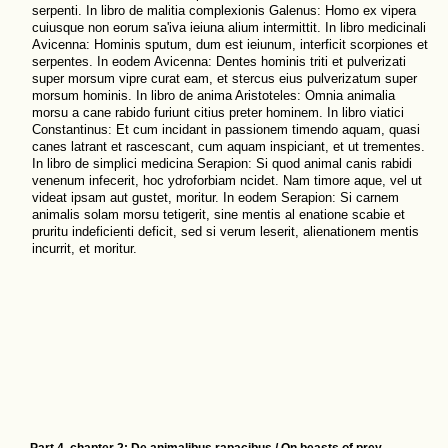
serpenti. In libro de malitia complexionis Galenus: Homo ex vipera
cuiusque non eorum sa'iva ieiuna alium intermittit. In libro medicinali
Avicenna: Hominis sputum, dum est ieiunum, interficit scorpiones et
serpentes. In eodem Avicenna: Dentes hominis triti et pulverizati
super morsum vipre curat eam, et stercus eius pulverizatum super
morsum hominis. In libro de anima Aristoteles: Omnia animalia
morsu a cane rabido furiunt citius preter hominem. In libro viatici
Constantinus: Et cum incidant in passionem timendo aquam, quasi
canes latrant et rascescant, cum aquam inspiciant, et ut trementes.
In libro de simplici medicina Serapion: Si quod animal canis rabidi
venenum infecerit, hoc ydroforbiam ncidet. Nam timore aque, vel ut
videat ipsam aut gustet, moritur. In eodem Serapion: Si carnem
animalis solam morsu tetigerit, sine mentis al enatione scabie et
pruritu indeficienti deficit, sed si verum leserit, alienationem mentis
incurrit, et moritur.
Part 4, chapter 2: De animalibus rapacibus / On beasts of prey