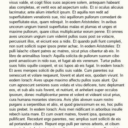
visus valde, et cogit filios suos aspicere solem, antequam habeant
alas completas, et vertit eos ad aspectum solis. Et si oculus alicuius
lacrimatur, ante alium interficit ipsum. Et aquilla non redit ad
superfluitatem venationis sue, nisi aquillorum pullorum comedant de
superfluitate eius, quam relinquit. In eodem Aristoteles: In avibus
uncorum ungium transit superfluitas malas et plumas et unges et
maxime pullorum, quare citius multiplicantur eorum penne. Et omnes
aves uncorum ungium cum viderint pullos suos post se volacre,
percusiunt illos, et eiciunt eos a nidis. Et quando pulli fiunt completi,
non sunt solliciti super ipsos preter achac. In eodem Aristoteles: Et
pulli lalachc cibant patres ac matres, sicut prius cibantur ab eis. In
libro de animalibus Iorach: Aquilla solicita de pullorum suorum cibo
ponit amasticum in nido suo, et fugat ab eis venenum. Turtur pullos
suos foliis squille cooperit, et sic lupos ab eis fugat. In eodem Iorach:
Et aves meropes soliciti de pullis suis valde. Cum parentes sui
senescunt et volare nequeunt, fovent et alunt eos, quodam vivunt. In
eodem Iorach: Aves upupe maximo affectu pullos suos alunt. Qui
cum agnoscunt seniores suos volatu et visu deficere, tunc deplumant
eos, et sub alis suis fovent, et nutriunt, et anhelant super occulos
ipsorum, donec multiplicentur penne et volent et videant sicut prius,
cura humana morantes stercora. Avis ybis alveum suum rostro
purgans a serpentibus et aliis, et quod gravissimum ex eo, hoc pullis
suis prebet. In eodem Iorach: Avis meri nidificant in arboribus insulle
rebech iuxta mare. Et cum ovant matres, fovent ipsa, quousque
pullificant. Recedunt ergo parentes, nec amplius sunt solliciti de eis
ad portandum cibum. Repunt ergo pulli per ramos arboris, et cibum