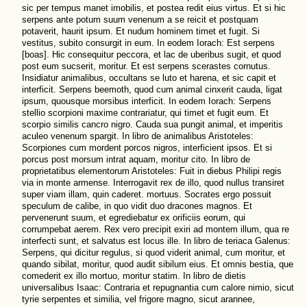
sic per tempus manet imobilis, et postea redit eius virtus. Et si hic
serpens ante potum suum venenum a se reicit et postquam
potaverit, haurit ipsum. Et nudum hominem timet et fugit. Si
vestitus, subito consurgit in eum. In eodem Iorach: Est serpens
[boas]. Hic consequitur peccora, et lac de uberibus sugit, et quod
post eum sucserit, moritur. Et est serpens scerastes cornutus.
Insidiatur animalibus, occultans se luto et harena, et sic capit et
interficit. Serpens beemoth, quod cum animal cinxerit cauda, ligat
ipsum, quousque morsibus interficit. In eodem Iorach: Serpens
stellio scorpioni maxime contrariatur, qui timet et fugit eum. Et
scorpio similis cancro nigro. Cauda sua pungit animal, et imperitis
aculeo venenum spargit. In libro de animalibus Aristoteles:
Scorpiones cum mordent porcos nigros, interficient ipsos. Et si
porcus post morsum intrat aquam, moritur cito. In libro de
proprietatibus elementorum Aristoteles: Fuit in diebus Philipi regis
via in monte armense. Interrogavit rex de illo, quod nullus transiret
super viam illam, quin caderet. mortuus. Socrates ergo possuit
speculum de calibe, in quo vidit duo dracones magnos. Et
pervenerunt suum, et egrediebatur ex orificiis eorum, qui
corrumpebat aerem. Rex vero precipit exiri ad montem illum, qua re
interfecti sunt, et salvatus est locus ille. In libro de teriaca Galenus:
Serpens, qui dicitur regulus, si quod viderit animal, cum moritur, et
quando sibilat, moritur, quod audit sibilum eius. Et omnis bestia, que
comederit ex illo mortuo, moritur statim. In libro de dietis
universalibus Isaac: Contraria et repugnantia cum calore nimio, sicut
tyrie serpentes et similia, vel frigore magno, sicut arannee,