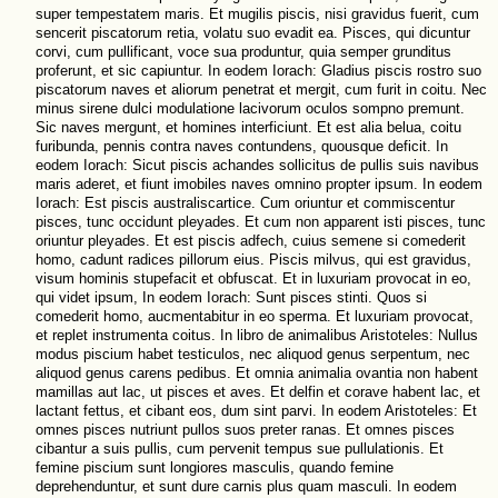
super tempestatem maris. Et mugilis piscis, nisi gravidus fuerit, cum
sencerit piscatorum retia, volatu suo evadit ea. Pisces, qui dicuntur
corvi, cum pullificant, voce sua produntur, quia semper grunditus
proferunt, et sic capiuntur. In eodem Iorach: Gladius piscis rostro suo
piscatorum naves et aliorum penetrat et mergit, cum furit in coitu. Nec
minus sirene dulci modulatione lacivorum oculos sompno premunt.
Sic naves mergunt, et homines interficiunt. Et est alia belua, coitu
furibunda, pennis contra naves contundens, quousque deficit. In
eodem Iorach: Sicut piscis achandes sollicitus de pullis suis navibus
maris aderet, et fiunt imobiles naves omnino propter ipsum. In eodem
Iorach: Est piscis australiscartice. Cum oriuntur et commiscentur
pisces, tunc occidunt pleyades. Et cum non apparent isti pisces, tunc
oriuntur pleyades. Et est piscis adfech, cuius semene si comederit
homo, cadunt radices pillorum eius. Piscis milvus, qui est gravidus,
visum hominis stupefacit et obfuscat. Et in luxuriam provocat in eo,
qui videt ipsum, In eodem Iorach: Sunt pisces stinti. Quos si
comederit homo, aucmentabitur in eo sperma. Et luxuriam provocat,
et replet instrumenta coitus. In libro de animalibus Aristoteles: Nullus
modus piscium habet testiculos, nec aliquod genus serpentum, nec
aliquod genus carens pedibus. Et omnia animalia ovantia non habent
mamillas aut lac, ut pisces et aves. Et delfin et corave habent lac, et
lactant fettus, et cibant eos, dum sint parvi. In eodem Aristoteles: Et
omnes pisces nutriunt pullos suos preter ranas. Et omnes pisces
cibantur a suis pullis, cum pervenit tempus sue pullulationis. Et
femine piscium sunt longiores masculis, quando femine
deprehenduntur, et sunt dure carnis plus quam masculi. In eodem