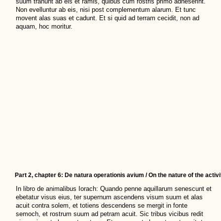
suum trahunt ab eis et ramis, quibus cum rostris primo adheserint.
Non evelluntur ab eis, nisi post complementum alarum. Et tunc
movent alas suas et cadunt. Et si quid ad terram cecidit, non ad
aquam, hoc moritur.
Part 2, chapter 6: De natura operationis avium / On the nature of the activi
In libro de animalibus Iorach: Quando penne aquillarum senescunt et
ebetatur visus eius, ter supernum ascendens visum suum et alas
acuit contra solem, et totiens descendens se mergit in fonte
semoch, et rostrum suum ad petram acuit. Sic tribus vicibus redit