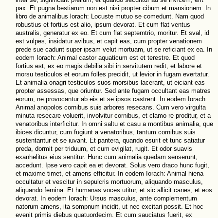
pax. Et pugna bestiarum non est nisi propter cibum et mansionem. In
libro de animalibus lorach: Locuste mutuo se comedunt. Nam quod
robustius et fortius est alio, ipsum devorat. Et cum flat ventus
australis, generatur ex eo. Et cum flat septemtrio, moritur. Et sval, id
est vulpes, insidatur avibus, et capit eas, cum propter venationem
prede sue cadunt super ipsam velut mortuam, ut se reficiant ex ea. In
eodem Iorach: Animal castor aquaticum est et terestre. Et quod
fortius est, ex eo magis debilia sibi in servitutem redit, et labore et
morsu testiculos et eorum folles precidit, ut levior in fugam evertatur.
Et animalia onagri testiculos suos morsibus lacerant, ut eiciant eas
propter assessas, que oriuntur. Sed ante fugam occultant eas matres
eorum, ne provocantur ab eis et se ipsos castrent. In eodem Iorach:
Animal anopolos cornibus suis arbores resecans. Cum vero virgulta
minuta resecare voluerit, involvitur cornibus, et clamo re proditur, et a
venatoribus interficitur. In omni saltu et casu a montibus animalia, que
ibices dicuntur, cum fugiunt a venatoribus, tantum cornibus suis
sustentantur et se iuvant. Et pantera, quando esurit et tunc satiatur
preda, dormit per triduum, et cum evigilat, rugit. Et odor suavis
exanhelitus eius sentitur. Hunc cum animalia quedam senserunt,
accedunt. Ipse vero capit ea et devorat. Solus vero draco hunc fugit,
et maxime timet, et amens efficitur. In eodem Iorach: Animal hiena
occultatur et vescitur in sepulcris mortuorum, aliquando masculus,
aliquando femina. Et humanas voces utitur, et sic allicit canes, et eos
devorat. In eodem Iorach: Ursus masculus, ante complementum
natorum amens, ita sompnum incidit, ut nec excitari possit. Et hoc
evenit primis diebus quatuordecim. Et cum sauciatus fuerit, ex