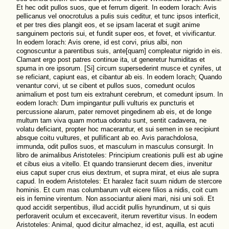
Et hec odit pullos suos, que et ferrum digerit. In eodem Iorach: Avis
pellicanus vel onocrotulus a pulis suis ceditur, et tunc ipsos interficit,
et per tres dies plangit eos, et se ipsam lacerat et sugit anime
sanguinem pectoris sui, et fundit super eos, et fovet, et vivificantur.
In eodem Iorach: Avis orene, id est corvi, prius albi, non
cognoscuntur a parentibus suis, ante[quam] compleatur nigrido in eis.
Clamant ergo post patres continue ita, ut generetur humiditas et
spuma in ore ipsorum. [Si] circum supersederint musce et cynifes, ut
se reficiant, capiunt eas, et cibantur ab eis. In eodem Iorach; Quando
venantur corvi, ut se cibent et pullos suos, comedunt oculos
animalium et post tum eis extrahunt cerebrum, et comedunt ipsum. In
eodem Iorach: Dum impingantur pulli vulturis ex puncturis et
percussione alarum, pater removet pingedinem ab eis, et de longe
multum tam viva quam mortua odoratu sunt, sentit cadavera, ne
volatu deficiant, propter hoc macerantur, et sui semen in se recipiunt
absque coitu vultures, et pullificant ab eo. Avis parachdolosa,
immunda, odit pullos suos, et masculum in masculus consurgit. In
libro de animalibus Aristoteles: Principium creationis pulli est ab ugine
et cibus eius a vitello. Et quando transierunt decem dies, invenitur
eius caput super crus eius dextrum, et supra mirat, et eius ale supra
capud. In eodem Aristoteles: Et haralez facit suum nidum de stercore
hominis. Et cum mas columbarum vult eicere filios a nidis, coit cum
eis in femine virentum. Non associantur alieni mari, nisi uni soli. Et
quod accidit serpentibus, illud accidit pullis hyrundinum, ut si quis
perforaverit oculum et excecaverit, iterum revertitur visus. In eodem
Aristoteles: Animal, quod dicitur almachez, id est, aquilla, est acuti