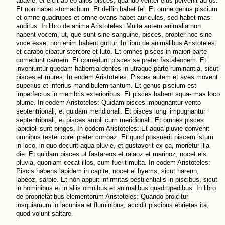
abavie, et eicit ab eo alios pisces, quando venter eius pervenit ad os.
Et non habet stomachum. Et delfin habet fel. Et omne genus piscium
et omne quadrupes et omne ovans habet auriculas, sed habet mas
auditus. In libro de anima Aristoteles: Multa autem animalia non
habent vocem, ut, que sunt sine sanguine, pisces, propter hoc sine
voce esse, non enim habent guttur. In libro de animalibus Aristoteles:
et carabo cibatur stercore et luto. Et omnes pisces in maiori parte
comedunt carnem. Et comedunt pisces se preter fastaleonem. Et
inveniuntur quedam habentia dentes in utraque parte ruminantia, sicut
pisces et mures. In eodem Aristoteles: Pisces autem et aves movent
superius et inferius mandibulem tantum. Et genus piscium est
imperfectus in membris exterioribus. Et pisces habent squa- mas loco
plume. In eodem Aristoteles: Quidam pisces impugnantur vento
septentrionali, et quidam meridionali. Et pisces longi impugnantur
septentrionali, et pisces ampli cum meridionali. Et omnes pisces
lapidioli sunt pinges. In eodem Aristoteles: Et aqua pluvie convenit
omnibus testei corei preter corroaz. Et quod possuerit piscem istum
in loco, in quo decurit aqua pluvie, et gustaverit ex ea, morietur illa
die. Et quidam pisces ut fastareos et ralaoz et marinoz, nocet eis
pluvia, quoniam cecat illos, cum fuerit multa. In eodem Aristoteles:
Piscis habens lapidem in capite, nocet ei hyems, sicut harenn,
labeoz, sarbie. Et nón appuit infirmitas pestilentialis in piscibus, sicut
in hominibus et in aliis omnibus et animalibus quadrupedibus. In libro
de proprietatibus elementorum Aristoteles: Quando proicitur
iusquiamum in lacunisa et fluminibus, accidit piscibus ebrietas ita,
quod volunt saltare.