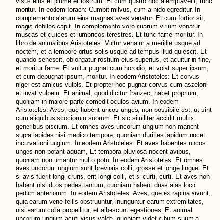
visus eius et plume et rostrum. Et cum quarto hoc atemptaverit, tunc
moritur. In eodem Iorach: Cumbit milvus, cum a nido egreditur. In
complemento alarum eius magnas aves venatur. Et cum fortior sit,
magis debiles capit. In complemento vero suarum virium venatur
muscas et culices et lumbricos terestres. Et tunc fame moritur. In
libro de animalibus Aristoteles: Vultur venatur a meridie usque ad
noctem, et a tempore ortus solis usque ad tempus illud quiescit. Et
quando senescit, oblongatur rostrum eius superius, et acuitur in fine,
et moritur fame. Et vultur pugnat cum horodio, et volat super ipsum,
et cum depugnat ipsum, moritur. In eodem Aristoteles: Et corvus
niger est amicus vulpis. Et propter hoc pugnat corvus cum aszeloni
et iuvat vulpem. Et animal, quod dicitur franzec, habet proprium,
quoniam in maiore parte comedit oculos avium. In eodem
Aristoteles: Aves, que habent uncos unges, non possibile est, ut sint
cum aliquibus scociorum suorum. Et sic similiter accidit multis
generibus piscium. Et omnes aves uncorum ungium non manent
supra lapides nisi medico tempore, quoniam durities lapidum nocet
incurvationi ungium. In eodem Aristoleles: Et aves habentes uncos
unges non potant aquam, Et tempora pluviosa nocent avibus,
quoniam non umantur multo potu. In eodem Aristoteles: Et omnes
aves uncorum ungium sunt brevioris colli, grosse et longe lingue. Et
si avis fuerit longi cruris, erit longi colli, et si curti, curti. Et aves non
habent nisi duos pedes tantum, quoniam habent duas alas loco
pedum anteriorum. In eodem Aristoteles: Aves, que ex rapina vivunt,
quia earum vene fellis obstruuntur, inunguntur earum extremitates,
nisi earum colla propellitur, et albescunt egestiones. Et animal
uncorum ungium acuti visus valde, quoniam videt cibum suum a