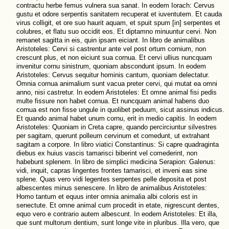
contractu herbe femus vulnera sua sanat. In eodem Iorach: Cervus
gustu et odore serpentis sanitatem recuperat et iuventutem. Et cauda
virus colligit, et ore suo haurit aquam, et spuit spum [in] serpentes et
colubres, et flatu suo occidit eos. Et diptamno minuuntur cervi. Non
remanet sagitta in eis, quin ipsam eiciant. In libro de animalibus
Aristoteles: Cervi si castrentur ante vel post ortum cornium, non
crescunt plus, et non eiciunt sua cornua. Et cervi ullius nuncquam
invenitur cornu sinistrum, quoniam abscondunt ipsum. In eodem
Aristoteles: Cervus sequitur hominis cantum, quoniam delectatur.
Omnia cornua animalium sunt vacua preter cervi, qui mutat ea omni
anno, nisi castretur. In eodem Aristoteles: Et omne animal fisi pedis
multe fissure non habet cornua. Et nuncquam animal habens duo
cornua est non fisse ungule in quolibet peduum, sicut assinus indicus.
Et quando animal habet unum cornu, erit in medio capitis. In eodem
Aristoteles: Quoniam in Creta capre, quando percirciuntur silvestres
per sagitam, querunt polleum cervinum et comedunt, ut extrahant
sagitam a corpore. In libro viatici Constantinus: Si capre quadraginta
diebus ex huius vascis tamarisci biberint vel comederint, non
habebunt splenem. In libro de simplici medicina Serapion: Galenus:
vidi, inquit, capras lingentes frontes tamarisci, et inveni eas sine
splene. Quas vero vidi legentes serpentes pelle deposita et post
albescentes minus senescere. In libro de animalibus Aristoteles:
Homo tantum et equus inter omnia animalia albi coloris est in
senectute. Et omne animal cum procedit in etate, nigrescunt dentes,
equo vero e contrario autem albescunt. In eodem Aristoteles: Et illa,
que sunt multorum dentium, sunt longe vite in pluribus. Illa vero, que