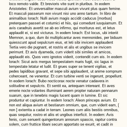
loco remoto valde. Et brevioris vite sunt in pluribus. In eodem
Aristoteles: Et universaliter masculi avium vivunt plus quam femine.
Et masculi passerum non vivunt nisi uno anno tantum. In libro de
animalibus Iorach: Nulli avium magis accidit caducus [morbus]
preterquam passeri et coturnici et hiis, qui comedunt iusquiamum. Et
avis caradruis avertit se ab eo infirmo, qui moriturus est, et letus
applaudit ei, si est victurus. In eodem Iorach: Est locus, ubi interiit
Memnon, a quo, dum ibi multiplicantur aves mennonides, per biduum
quiesscunt apud sepulcrum eius, et leti sibi invicem applaudent
Tertia vero die pugnant, et rostris et alis et ungibus se invicem
perimunt. Et avis dyameda, cum viderit sibi similes et amicos,
applaudit eis. Quos vero ignotos viderit, contendit cum eis. In eodem
lorach: Sicut avis mergus tempestatem maris fugit, sic lagus in
tempestate letatur et ludit. Et grues super se tenent vigilias, et
pedes lapidibus gravant, et sepe sibi applaudent, ut anime sompnum
coherceant, ne venentur. Et cum turbine venti se ingerunt, propellunt.
In eodem Iorach: Bubo nocticorax nocte venatur cadavera in
solitudine et sepulcris. Et sentit ea, antequam intereant. Et aves
emerie nocte volantes illuminant aerem propter naturam pennarum
suarum, que in tenebris magis lucent quam in lumine. Et sic
produntur et capiuntur. In eodem Iorach: Aleon princeps avium. Et
non est aliqua avium et bestiarum omnium, que, cum viderit eam, [
non ] exterrita a cadat in terram. Leones cum aliis bestiis omnibus,
quas sequitur, rostro et aliis et ungibus interficit. In eodem: Avis
fenis, cum senuerit quingentorum annorum spascio, rapitur contra
solem, cum fruttice libani secum apportato se exurit, et cadit in