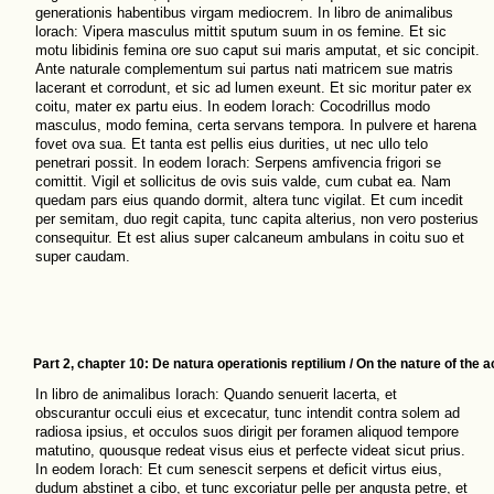
generationis habentibus virgam mediocrem. In libro de animalibus
lorach: Vipera masculus mittit sputum suum in os femine. Et sic
motu libidinis femina ore suo caput sui maris amputat, et sic concipit.
Ante naturale complementum sui partus nati matricem sue matris
lacerant et corrodunt, et sic ad lumen exeunt. Et sic moritur pater ex
coitu, mater ex partu eius. In eodem Iorach: Cocodrillus modo
masculus, modo femina, certa servans tempora. In pulvere et harena
fovet ova sua. Et tanta est pellis eius durities, ut nec ullo telo
penetrari possit. In eodem Iorach: Serpens amfivencia frigori se
comittit. Vigil et sollicitus de ovis suis valde, cum cubat ea. Nam
quedam pars eius quando dormit, altera tunc vigilat. Et cum incedit
per semitam, duo regit capita, tunc capita alterius, non vero posterius
consequitur. Et est alius super calcaneum ambulans in coitu suo et
super caudam.
Part 2, chapter 10: De natura operationis reptilium / On the nature of the ac
In libro de animalibus Iorach: Quando senuerit lacerta, et
obscurantur occuli eius et excecatur, tunc intendit contra solem ad
radiosa ipsius, et occulos suos dirigit per foramen aliquod tempore
matutino, quousque redeat visus eius et perfecte videat sicut prius.
In eodem Iorach: Et cum senescit serpens et deficit virtus eius,
dudum abstinet a cibo, et tunc excoriatur pelle per angusta petre, et