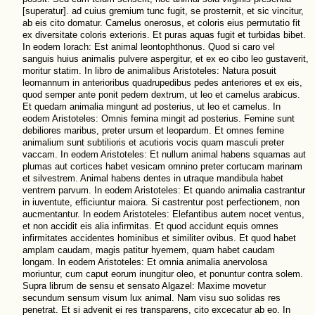
[superatur]. ad cuius gremium tunc fugit, se prosternit, et sic vincitur,
ab eis cito domatur. Camelus onerosus, et coloris eius permutatio fit
ex diversitate coloris exterioris. Et puras aquas fugit et turbidas bibet.
In eodem Iorach: Est animal leontophthonus. Quod si caro vel
sanguis huius animalis pulvere aspergitur, et ex eo cibo leo gustaverit,
moritur statim. In libro de animalibus Aristoteles: Natura posuit
leomannum in anterioribus quadrupedibus pedes anteriores et ex eis,
quod semper ante ponit pedem dextrum, ut leo et camelus arabicus.
Et quedam animalia mingunt ad posterius, ut leo et camelus. In
eodem Aristoteles: Omnis femina mingit ad posterius. Femine sunt
debiliores maribus, preter ursum et leopardum. Et omnes femine
animalium sunt subtilioris et acutioris vocis quam masculi preter
vaccam. In eodem Aristoteles: Et nullum animal habens squamas aut
plumas aut cortices habet vesicam omnino preter cortucam marinam
et silvestrem. Animal habens dentes in utraque mandibula habet
ventrem parvum. In eodem Aristoteles: Et quando animalia castrantur
in iuventute, efficiuntur maiora. Si castrentur post perfectionem, non
aucmentantur. In eodem Aristoteles: Elefantibus autem nocet ventus,
et non accidit eis alia infirmitas. Et quod accidunt equis omnes
infirmitates accidentes hominibus et similiter ovibus. Et quod habet
amplam caudam, magis patitur hyemem, quam habet caudam
longam. In eodem Aristoteles: Et omnia animalia anervolosa
moriuntur, cum caput eorum inungitur oleo, et ponuntur contra solem.
Supra librum de sensu et sensato Algazel: Maxime movetur
secundum sensum visum lux animal. Nam visu suo solidas res
penetrat. Et si advenit ei res transparens, cito excecatur ab eo. In