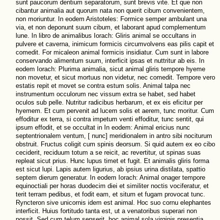
sunt paucorum dentium separatorum, sunt brevis vite. Et que non
cibantur animalia aut quorum nata non querit cibum convenientem,
non moriuntur. In eodem Aristoteles: Formice semper ambulant una
via, et non deponunt suum cibum, et laborant apud complementum
lune. In libro de animalibus Iorach: Gliris animal se occultans in
pulvere et caverna, inimicum formicis circumvolvens eas pilis capit et
comedit. For micaleon animal formicis insidiatur. Cum sunt in labore
conservando alimentum suum, interficit ipsas et nuttritur ab eis. In
eodem Iorach: Plurima animalia, sicut animal gliris tempore hyeme
non movetur, et sicut mortuus non videtur, nec comedit. Tempore vero
estatis repit et movet se contra estum solis. Animal talpa nec
instrumentum occulorum nec vissum extra se habet, sed habet
oculos sub pelle. Nutritur radicibus herbarum, et ex eis eficitur per
hyemem. Et cum pervenit ad lucem solis et aerem, tunc moritur. Cum
effoditur ex terra, si contra impetum venti effoditur, tunc sentit, qui
ipsum effodit, et se occultat in In eodem: Animal ericius nunc
septentrionalem ventum, [ nunc] meridionalem in antro sibi nociturum
obstruit. Fructus coligit cum spinis deorsum. Si quid autem ex eo cibo
ceciderit, reciduum totum a se reicit, ac revertitur, ut spinas suas
repleat sicut prius. Hunc lupus timet et fugit. Et animalis gliris forma
est sicut lupi. Lapis autem ligurius, ab ipsius urina distilata, spattio
septem dierum generatur. In eodem Iorach: Animal onager tempore
equinoctiali per horas duodecim diei et similiter noctis vociferatur, et
terit terram pedibus, et fodit eam, et situm et fugam provocat tunc.
Ryncteron sive unicornis idem est animal. Hoc suo cornu elephantes
interficit. Huius fortitudo tanta est, ut a venatoribus superari non
possit. Sed cum telum senserit, hoc animal sola virginis presentia