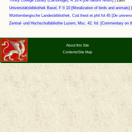
Trinity College Library (Cambridge), R.16.4 [
De naturis rerum
]
| Latin
Universitätsbibliothek Basel, F II 10 [Moralization of birds and animals]
Württembergische Landesbibliothek, Cod.theol.et.phil.fol.45 [
De univers
Zentral- und Hochschulbibliothe Luzern, Msc. 42. fol. [Commentary on t
About this Site
Contents/Site Map