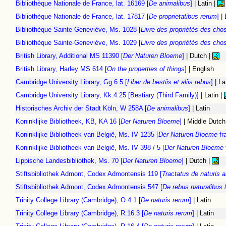
Bibliothèque Nationale de France, lat. 16169 [
De animalibus
]
| Latin |
Bibliothèque Nationale de France, lat. 17817 [
De proprietatibus rerum
]
| 
Bibliothèque Sainte-Geneviève, Ms. 1028 [
Livre des propriétés des cho
Bibliothèque Sainte-Geneviève, Ms. 1029 [
Livre des propriétés des cho
British Library, Additional MS 11390 [
Der Naturen Bloeme
]
| Dutch |
British Library, Harley MS 614 [
On the properties of things
]
| English
Cambridge University Library, Gg.6.5 [
Liber de bestiis et aliis rebus
]
| La
Cambridge University Library, Kk.4.25 [Bestiary (Third Family)]
| Latin |
Historisches Archiv der Stadt Köln, W 258A [
De animalibus
]
| Latin
Koninklijke Bibliotheek, KB, KA 16 [
Der Naturen Bloeme
]
| Middle Dutch
Koninklijke Bibliotheek van België, Ms. IV 1235 [
Der Naturen Bloeme
fr
Koninklijke Bibliotheek van België, Ms. IV 398 / 5 [
Der Naturen Bloeme
Lippische Landesbibliothek, Ms. 70 [
Der Naturen Bloeme
]
| Dutch |
Stiftsbibliothek Admont, Codex Admontensis 119 [
Tractatus de naturis 
Stiftsbibliothek Admont, Codex Admontensis 547 [
De rebus naturalibus
Trinity College Library (Cambridge), O.4.1 [
De naturis rerum
]
| Latin
Trinity College Library (Cambridge), R.16.3 [
De naturis rerum
]
| Latin