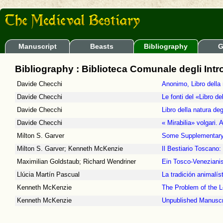
Manuscript
Beasts
Bibliography
G
Bibliography : Biblioteca Comunale degli Introna
Davide Checchi
Anonimo, Libro della 
Davide Checchi
Le fonti del «Libro de
Davide Checchi
Libro della natura deg
Davide Checchi
« Mirabilia» volgari. 
Milton S. Garver
Some Supplementary 
Milton S. Garver; Kenneth McKenzie
Il Bestiario Toscano
Maximilian Goldstaub; Richard Wendriner
Ein Tosco-Venezianis
Llúcia Martín Pascual
La tradición animalíst
Kenneth McKenzie
The Problem of the L
Kenneth McKenzie
Unpublished Manuscrip