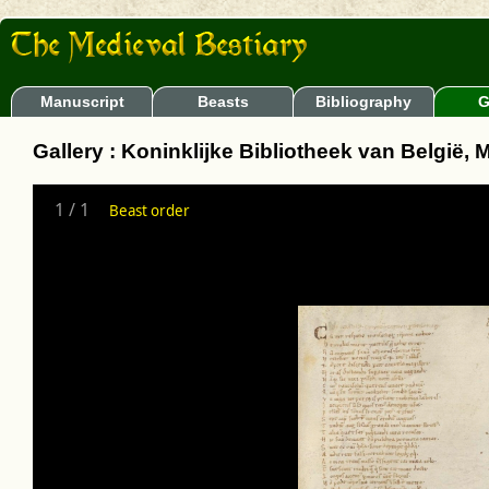
Manuscript
Beasts
Bibliography
G
Gallery : Koninklijke Bibliotheek van België, 
1
/
1
Beast order