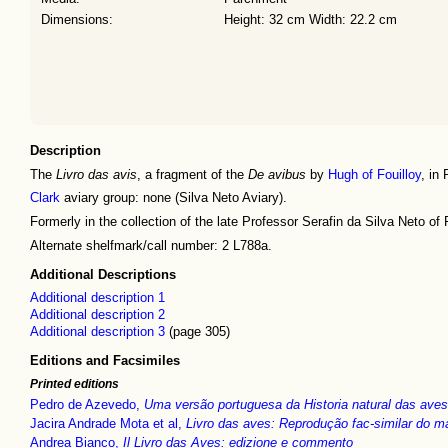
Dimensions:
Height: 32 cm Width: 22.2 cm
Description
The
Livro das avis
, a fragment of the
De avibus
by
Hugh of Fouilloy
, in
Clark
aviary group: none (Silva Neto Aviary).
Formerly in the collection of the late Professor Serafin da Silva Neto of 
Alternate shelfmark/call number: 2 L788a.
Additional Descriptions
Additional description 1
Additional description 2
Additional description 3
(page 305)
Editions and Facsimiles
Printed editions
Pedro de Azevedo,
Uma versão portuguesa da Historia natural das ave
Jacira Andrade Mota et al,
Livro das aves: Reprodução fac-similar do m
Andrea Bianco,
Il Livro das Aves: edizione e commento