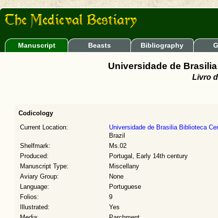
Manuscript
Beasts
Bibliography
G
Universidade de Brasilia
Livro 
Codicology
Current Location:
Universidade de Brasilia Biblioteca Cen
Brazil
Shelfmark:
Ms.02
Produced:
Portugal, Early 14th century
Manuscript Type:
Miscellany
Aviary Group:
None
Language:
Portuguese
Folios:
9
Illustrated:
Yes
Media:
Parchment