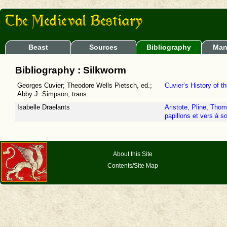
Beast
Sources
Bibliography
Man
Bibliography : Silkworm
Georges Cuvier; Theodore Wells Pietsch, ed.;
Cuvier’s History of t
Abby J. Simpson, trans.
Isabelle Draelants
Aristote, Pline, Thom
papillons et vers à s
About this Site
Contents/Site Map