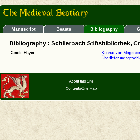
Manuscript
Beasts
Bibliography
G
Bibliography : Schlierbach Stiftsbibliothek, Co
Gerold Hayer
Konrad von Megenber
Überlieferungsgeschi
About this Site
Contents/Site Map