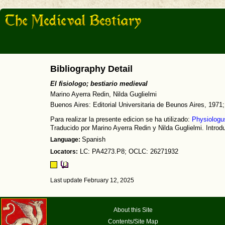
Bibliography Detail
El fisiologo; bestiario medieval
Marino Ayerra Redin, Nilda Guglielmi
Buenos Aires: Editorial Universitaria de Beunos Aires, 1971
Para realizar la presente edicion se ha utilizado:
Physiologu
Traducido por Marino Ayerra Redin y Nilda Guglielmi. Introd
Language:
Spanish
Locators:
LC: PA4273.P8; OCLC: 26271932
Last update February 12, 2025
About this Site
Contents/Site Map