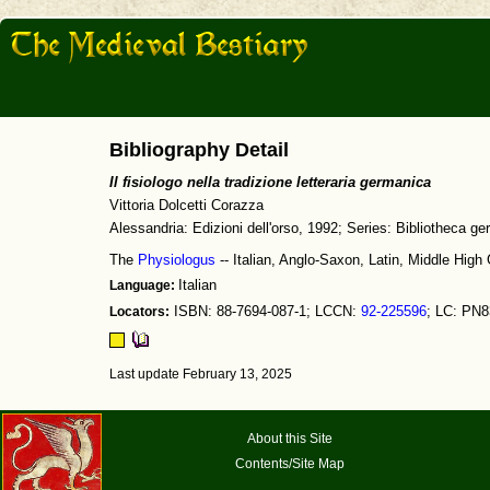
Bibliography Detail
Il fisiologo nella tradizione letteraria germanica
Vittoria Dolcetti Corazza
Alessandria: Edizioni dell'orso, 1992; Series: Bibliotheca ge
The
Physiologus
-- Italian, Anglo-Saxon, Latin, Middle Hig
Language:
Italian
Locators:
ISBN: 88-7694-087-1; LCCN:
92-225596
; LC: PN
Last update February 13, 2025
About this Site
Contents/Site Map