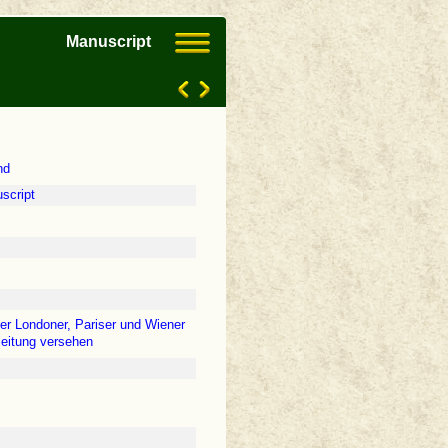
Manuscript
nd
script
er Londoner, Pariser und Wiener
nleitung versehen