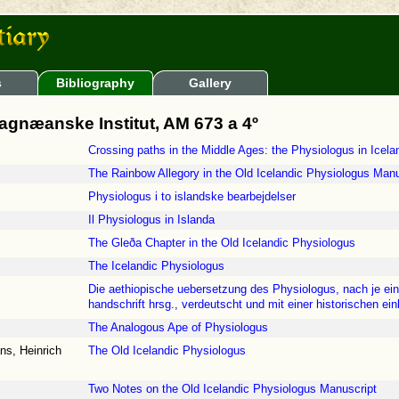
s
Bibliography
Gallery
agnæanske Institut, AM 673 a 4º
Crossing paths in the Middle Ages: the Physiologus in Icela
The Rainbow Allegory in the Old Icelandic Physiologus Manu
Physiologus i to islandske bearbejdelser
Il Physiologus in Islanda
The Gleða Chapter in the Old Icelandic Physiologus
The Icelandic Physiologus
Die aethiopische uebersetzung des Physiologus, nach je ein
handschrift hrsg., verdeutscht und mit einer historischen ei
The Analogous Ape of Physiologus
s, Heinrich
The Old Icelandic Physiologus
Two Notes on the Old Icelandic Physiologus Manuscript