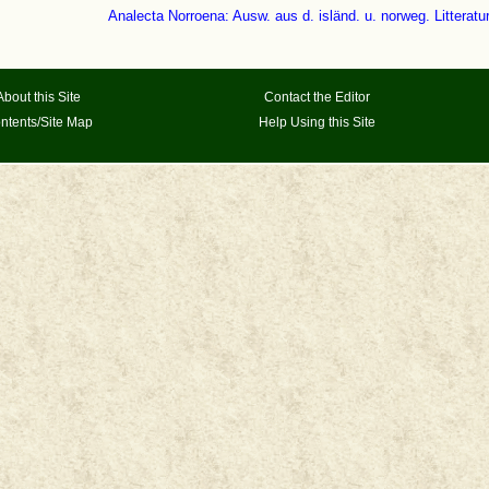
Analecta Norroena: Ausw. aus d. isländ. u. norweg. Litteratur 
About this Site
Contact the Editor
ntents/Site Map
Help Using this Site